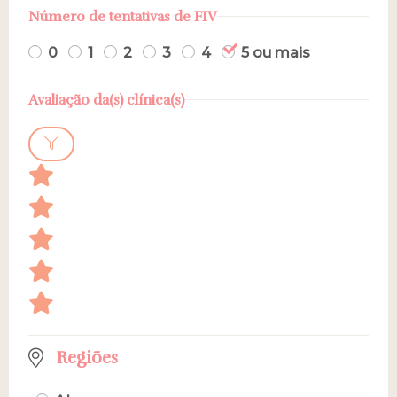
Número de tentativas de FIV
0
1
2
3
4
5 ou mais
Avaliação da(s) clínica(s)
Regiões