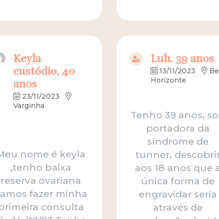
Keyla
Luh, 39 anos
custódio, 40
13/11/2023
Be
Horizonte
anos
23/11/2023
Varginha
Tenho 39 anos, s
portadora da
síndrome de
Meu nome é keyla
tunner, descobri
,tenho baixa
aos 18 anos que 
reserva ovariana
única forma de
vamos fazer minha
engravidar seria
primeira consulta
através de