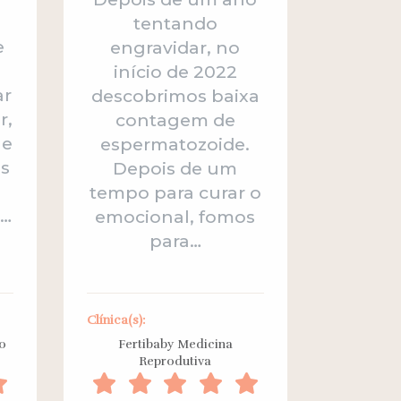
tentando
e
engravidar, no
início de 2022
ar
descobrimos baixa
r,
contagem de
 e
espermatozoide.
s
Depois de um
tempo para curar o
e…
emocional, fomos
para…
Clínica(s):
ro
Fertibaby Medicina
Reprodutiva