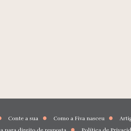
Conte a sua
Como a Fiva nasceu
Arti
a para direito de resposta
Política de Privaci