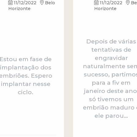
11/12/2022
Belo
11/12/2022
Be
Horizonte
Horizonte
Depois de várias
tentativas de
engravidar
Estou em fase de
naturalmente se
implantação dos
sucesso, partimo
embriões. Espero
para a fiv em
implantar nesse
janeiro deste ano
ciclo.
só tivemos um
embrião maduro 
ele parou…