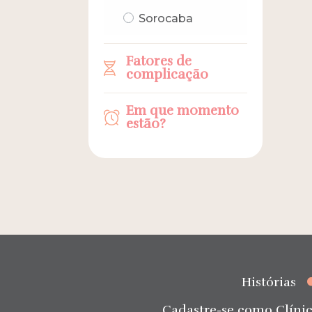
Sorocaba
Fatores de
complicação
Em que momento
estão?
Histórias
Cadastre-se como Clínic