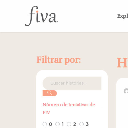
Expl
Filtrar por:
H
Número de tentativas de
FIV
0
1
2
3