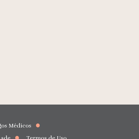
gos Médicos
dade
Termos de Uso