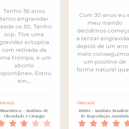
Tenho 36 anos
Com 30 anos eu 
tento engravidar
meu marido
esde os 30. Tenho
decidimos começ
sop. Tive uma
a tentar engravida
gravidez ectopica
depois de um ano
com retirada de
meio conseguimo
uma trompa, e um
um positivo de
aborto
forma natural qu
espontâneo. Estou
em…
ínica(s):
Clínica(s):
Bhariátrica – Instituto de
IBRRA – Instituto Brasilei
Obesidade e Cirurgia
de Reprodução Assistida