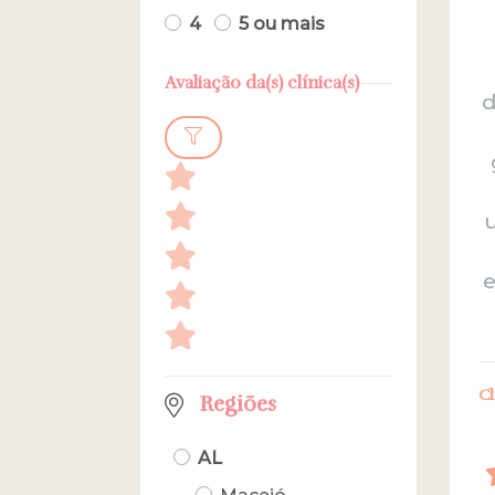
4
5 ou mais
Avaliação da(s) clínica(s)
d
Cl
Regiões
AL