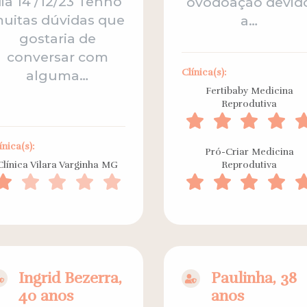
ia 14 /12/23 Tenho
ovodoação devid
uitas dúvidas que
a…
gostaria de
conversar com
Clínica(s):
alguma…
Fertibaby Medicina
Reprodutiva
ínica(s):
Pró-Criar Medicina
Clínica Vilara Varginha MG
Reprodutiva
Ingrid Bezerra,
Paulinha, 38
40 anos
anos