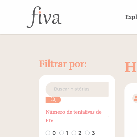
Expl
Filtrar por:
H
Número de tentativas de
FIV
0
1
2
3