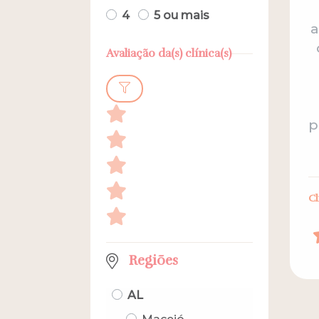
4
5 ou mais
a
Avaliação da(s) clínica(s)
p
Cl
Regiões
AL