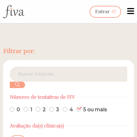
Entrar
Filtrar por:
Número de tentativas de FIV
0
1
2
3
4
5 ou mais
Avaliação da(s) clínica(s)