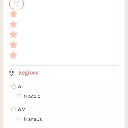
Regiões
AL
Maceió
AM
Manaus