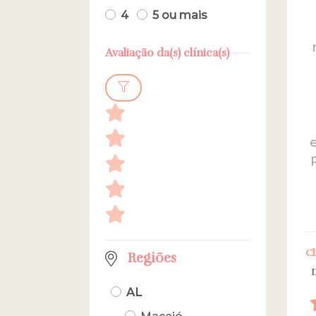
4
5 ou mais
Avaliação da(s) clínica(s)
Cl
Regiões
AL