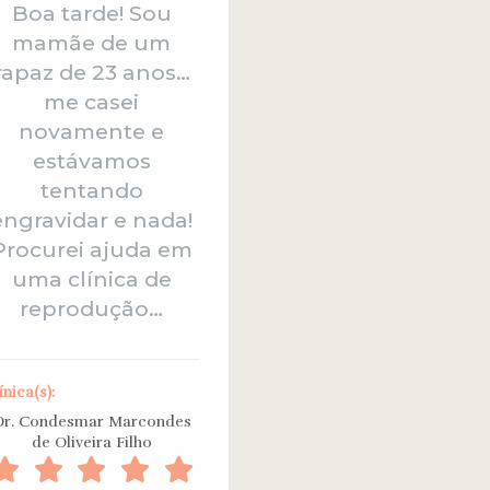
Boa tarde! Sou
mamãe de um
rapaz de 23 anos…
me casei
novamente e
estávamos
tentando
engravidar e nada!
Procurei ajuda em
uma clínica de
reprodução…
ínica(s):
Dr. Condesmar Marcondes
de Oliveira Filho