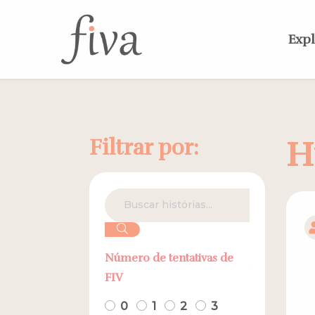
Expl
Filtrar por:
H
Número de tentativas de
FIV
0
1
2
3